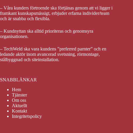
– Våra kunders förtroende ska förtjänas genom att vi ligger i
framkant kunskapsmässigt, erbjuder erfarna individer/team
och är snabba och flexibla.
– Kundnyttan ska alltid prioriteras och genomsyra
organisationen.
– TechWeld ska vara kundens ”preferred parnter” och en
ledande aktör inom avancerad svetsning, rörmontage,
stålbyggnad och siteinstallation.
SNABBLÄNKAR
Hem
Tjänster
Om oss
Aktuellt
Kontakt
Integritetspolicy