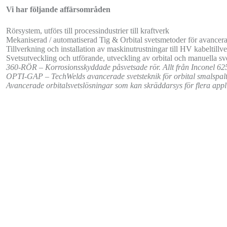
Vi har följande affärsområden
Rörsystem, utförs till processindustrier till kraftverk
Mekaniserad / automatiserad Tig & Orbital svetsmetoder för avancera
Tillverkning och installation av maskinutrustningar till HV kabeltillv
Svetsutveckling och utförande, utveckling av orbital och manuella sve
360-RÖR – Korrosionsskyddade påsvetsade rör. Allt från Inconel 625
OPTI-GAP – TechWelds avancerade svetsteknik för orbital smalspalt
Avancerade orbitalsvetslösningar som kan skräddarsys för flera appli