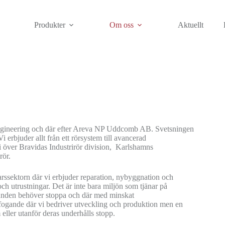
Produkter
Om oss
Aktuellt
gineering och där efter Areva NP Uddcomb AB. Svetsningen
erbjuder allt från ett rörsystem till avancerad
i över Bravidas Industrirör division, Karlshamns
rör.
rssektorn där vi erbjuder reparation, nybyggnation och
och utrustningar. Det är inte bara miljön som tjänar på
kunden behöver stoppa och där med minskat
s fogande där vi bedriver utveckling och produktion men en
 eller utanför deras underhålls stopp.