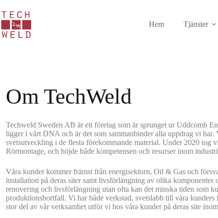
Hoppa
till
innehåll
Hem
Tjänster
Om TechWeld
Techweld Sweden AB är ett företag som är sprunget ur Uddcomb En
ligger i vårt DNA och är det som sammanbinder alla uppdrag vi har. Vi 
svetsutveckling i de flesta förekommande material. Under 2020 tog v
Rörmontage, och höjde både kompetensen och resurser inom industri
Våra kunder kommer främst från energisektorn, Oil & Gas och försva
installation på deras siter samt livsförlängning av olika komponenter 
renovering och livsförlängning utan ofta kan det minska tiden som 
produktionsbortfall. Vi har både verkstad, svetslabb till våra kunder
stor del av vår verksamhet utför vi hos våra kunder på deras site inom