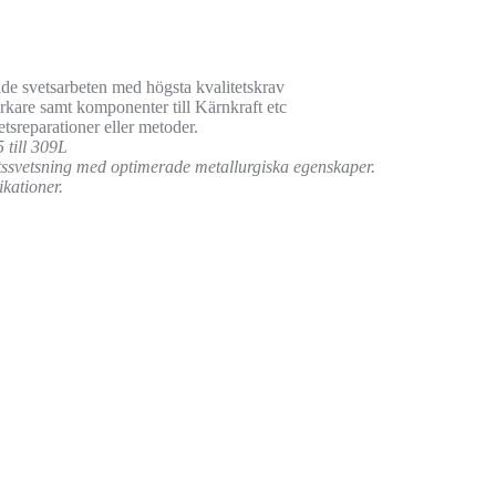
de svetsarbeten med högsta kvalitetskrav
erkare samt komponenter till Kärnkraft etc
tsreparationer eller metoder.
 till 309L
ssvetsning med optimerade metallurgiska egenskaper.
kationer.