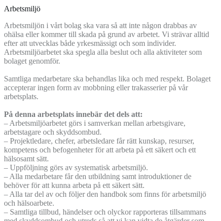
Arbetsmiljö
Arbetsmiljön i vårt bolag ska vara så att inte någon drabbas av
ohälsa eller kommer till skada på grund av arbetet. Vi strävar alltid
efter att utvecklas både yrkesmässigt och som individer.
Arbetsmiljöarbetet ska spegla alla beslut och alla aktiviteter som
bolaget genomför.
Samtliga medarbetare ska behandlas lika och med respekt. Bolaget
accepterar ingen form av mobbning eller trakasserier på vår
arbetsplats.
På denna arbetsplats innebär det dels att:
– Arbetsmiljöarbetet görs i samverkan mellan arbetsgivare,
arbetstagare och skyddsombud.
– Projektledare, chefer, arbetsledare får rätt kunskap, resurser,
kompetens och befogenheter för att arbeta på ett säkert och ett
hälsosamt sätt.
– Uppföljning görs av systematisk arbetsmiljö.
– Alla medarbetare får den utbildning samt introduktioner de
behöver för att kunna arbeta på ett säkert sätt.
– Alla tar del av och följer den handbok som finns för arbetsmiljö
och hälsoarbete.
– Samtliga tillbud, händelser och olyckor rapporteras tillsammans
med skyddsombud och utreds så att vi kan vidta de åtgärder som